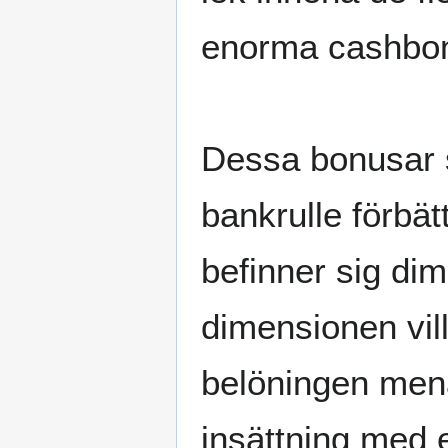
enorma cashbon
Dessa bonusar s
bankrulle förbät
befinner sig di
dimensionen vill
belöningen mena
insättning med e