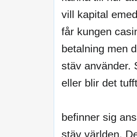
vill kapital eme
får kungen casin
betalning men d
stäv använder. 
eller blir det tufft
befinner sig ans
stäv världen. Det