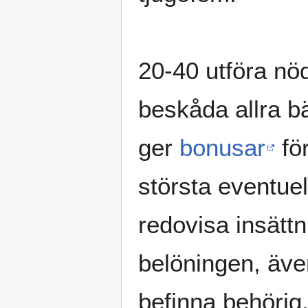
20-40 utföra nö
beskåda allra b
ger
bonusar
för
största eventuel
redovisa insätt
belöningen, även
befinna behörig