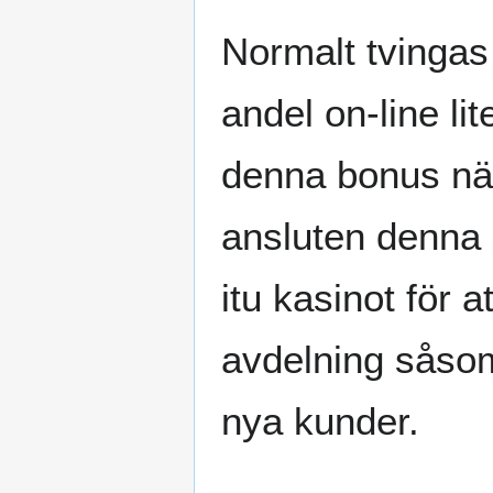
Normalt tvingas 
andel on-line li
denna bonus när 
ansluten denna g
itu kasinot för 
avdelning såsom
nya kunder.