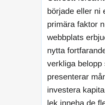
började eller ni
primära faktor n
webbplats erbjud
nytta fortfarande
verkliga belopp
presenterar mån
investera kapit
lek inneha de fl