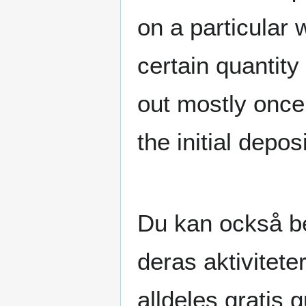
on a particular 
certain quantity
out mostly once 
the initial depos
Du kan också be
deras aktivitete
alldeles gratis